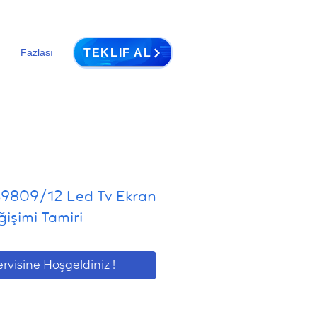
TEKLIF AL
Fazlası
S9809/12 Led Tv Ekran
işimi Tamiri
ervisine Hoşgeldiniz !