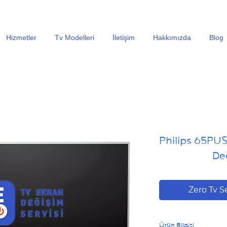
En Uygun Tv Ekran Değişimi Fiyatları İçin Hemen Ara
Hizmetler
Tv Modelleri
İletişim
Hakkımızda
Blog
Philips 65PU
Değ
Zero Tv S
Ürün Bilgisi