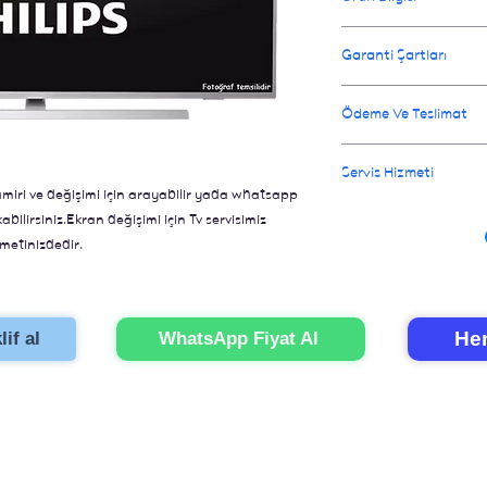
Onarım işlemi orginal 
Garanti Şartları
değiştirildiğin de tel
televizyon gibi olur. 
Değişen parçalar için 
Ödeme Ve Teslimat
için 3 iş günüdür.
Ay garanti verilir.
Ödeme televizyonunuz o
Servis Hizmeti
İl dışı gönderimler içi
miri ve değişimi için arayabilir yada whatsapp
İstanbul içi eve servi
bilirsiniz.Ekran değişimi için Tv servisimiz
için bizi aramanız yete
metinizdedir.
onarımını gerçekleştir
Hem
if al
WhatsApp Fiyat Al