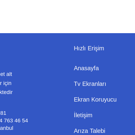
Hızlı Erişim
Anasayfa
met alt
 için
Tv Ekranları
ktedir
Ekran Koruyucu
 81
İletişim
4 763 46 54
tanbul
Arıza Talebi