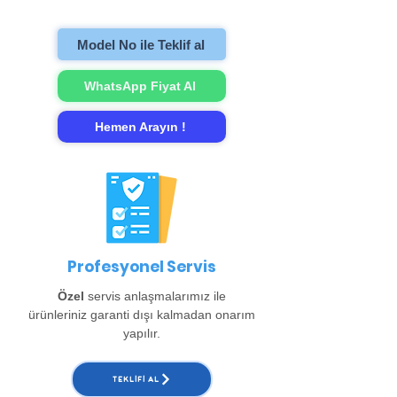
onarımını gerçekleştirip evinize teslim
ediyoruz. (Büyükçekmece, Beylikdüzü,
Model No ile Teklif al
Esenyurt ve Arnavutköy bölgeleri için ayrıca
150 TL alınır. )
WhatsApp Fiyat Al
Hemen Arayın !
Profesyonel Servis
Özel
servis anlaşmalarımız ile
ürünleriniz garanti dışı kalmadan onarım
yapılır.
TEKLIFI AL