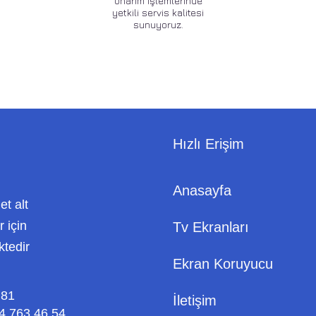
onarım işlemlerinde
yetkili servis kalitesi
sunuyoruz.
Hızlı Erişim
Anasayfa
met alt
 için
Tv Ekranları
ktedir
Ekran Koruyucu
 81
İletişim
4 763 46 54