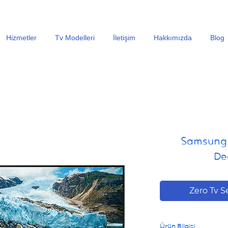
En Uygun Tv Ekran Değişimi Fiyatları İçin Hemen Ara
Hizmetler
Tv Modelleri
İletişim
Hakkımızda
Blog
Samsung
De
Zero Tv S
Ürün Bilgisi