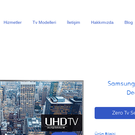
En Uygun Tv Ekran Değişimi Fiyatları İçin Hemen Ara
Hizmetler
Tv Modelleri
İletişim
Hakkımızda
Blog
Samsung
De
Zero Tv S
Ürün Bilgisi