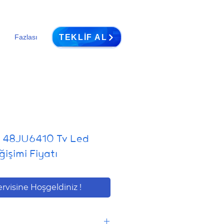
TEKLIF AL
Fazlası
 48JU6410 Tv Led
ğişimi Fiyatı
ervisine Hoşgeldiniz !