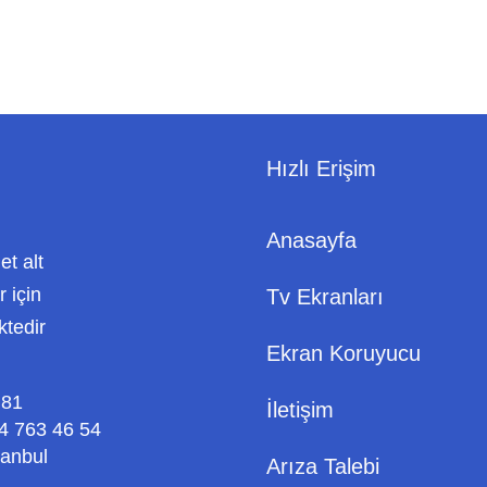
Hızlı Erişim
Anasayfa
met alt
 için
Tv Ekranları
ktedir
Ekran Koruyucu
 81
İletişim
4 763 46 54
tanbul
Arıza Talebi