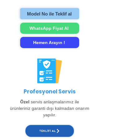
onarımını gerçekleştirip evinize teslim
ediyoruz. (Büyükçekmece, Beylikdüzü,
Model No ile Teklif al
Esenyurt ve Arnavutköy bölgeleri için ayrıca
150 TL alınır. )
WhatsApp Fiyat Al
Hemen Arayın !
Profesyonel Servis
Özel
servis anlaşmalarımız ile
ürünleriniz garanti dışı kalmadan onarım
yapılır.
TEKLIFI AL