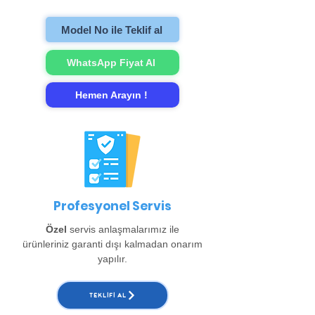
onarımını gerçekleştirip evinize teslim
ediyoruz. (Büyükçekmece, Beylikdüzü,
Model No ile Teklif al
Esenyurt ve Arnavutköy bölgeleri için ayrıca
150 TL alınır. )
WhatsApp Fiyat Al
Hemen Arayın !
Profesyonel Servis
Özel
servis anlaşmalarımız ile
ürünleriniz garanti dışı kalmadan onarım
yapılır.
TEKLIFI AL