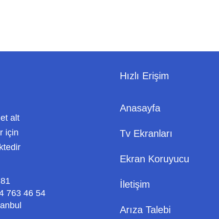
Hızlı Erişim
Anasayfa
met alt
 için
Tv Ekranları
ktedir
Ekran Koruyucu
 81
İletişim
4 763 46 54
tanbul
Arıza Talebi