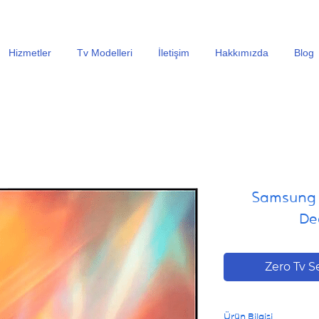
En Uygun Tv Ekran Değişimi Fiyatları İçin Hemen Ara
Hizmetler
Tv Modelleri
İletişim
Hakkımızda
Blog
Samsung
De
Zero Tv S
Ürün Bilgisi