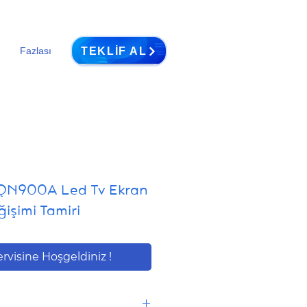
TEKLIF AL
Fazlası
QN900A Led Tv Ekran
işimi Tamiri
ervisine Hoşgeldiniz !