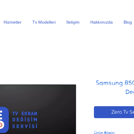
En Uygun Tv Ekran Değişimi Fiyatları İçin Hemen Ara
Hizmetler
Tv Modelleri
İletişim
Hakkımızda
Blog
Samsung 85
Değ
Zero Tv S
Ürün Bilgisi