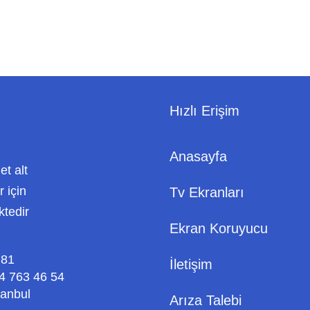
Hızlı Erişim
Anasayfa
met alt
 için
Tv Ekranları
ktedir
Ekran Koruyucu
 81
İletişim
4 763 46 54
tanbul
Arıza Talebi