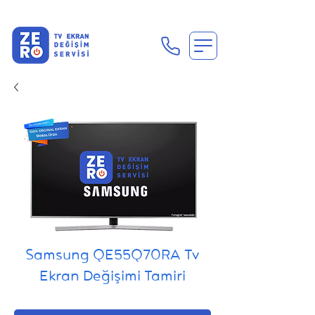
En Uygun Tv Ekran Değişimi Fiyatları İçin Hemen Ara
Samsung QE55Q70RA Tv
Ekran Değişimi Tamiri