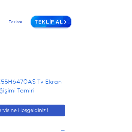
TEKLIF AL
Fazlası
55H6470AS Tv Ekran
işimi Tamiri
ervisine Hoşgeldiniz !