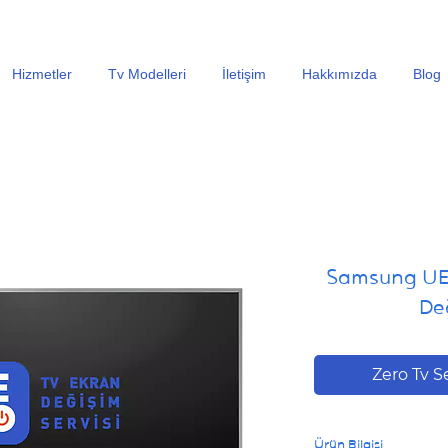
En Uygun Tv Ekran Değişimi Fiyatları İçin Hemen Ara
Hizmetler
Tv Modelleri
İletişim
Hakkımızda
Blog
Samsung UE
Değ
Zero Tv S
Ürün Bilgisi