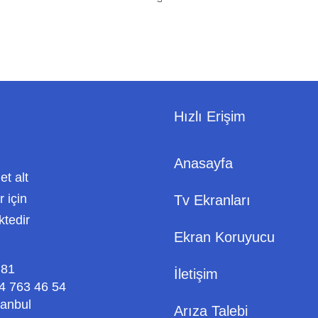
Hızlı Erişim
Anasayfa
met alt
 için
Tv Ekranları
ktedir
Ekran Koruyucu
 81
İletişim
4 763 46 54
tanbul
Arıza Talebi