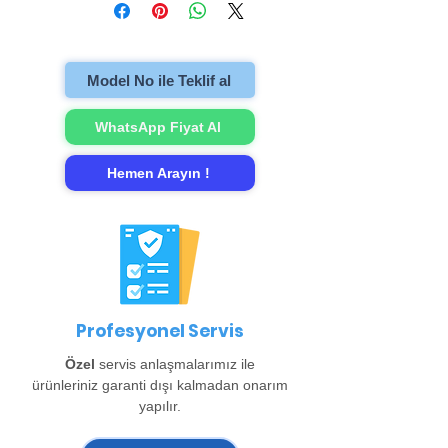
onarım işlemi için bizi aramanız yeterli.Arızalı
televizyonu evinzden alıp onarımını
gerçekleştirip evinize teslim ediyoruz.
Model No ile Teklif al
WhatsApp Fiyat Al
Hemen Arayın !
Profesyonel Servis
Özel
servis anlaşmalarımız ile
ürünleriniz garanti dışı kalmadan onarım
yapılır.