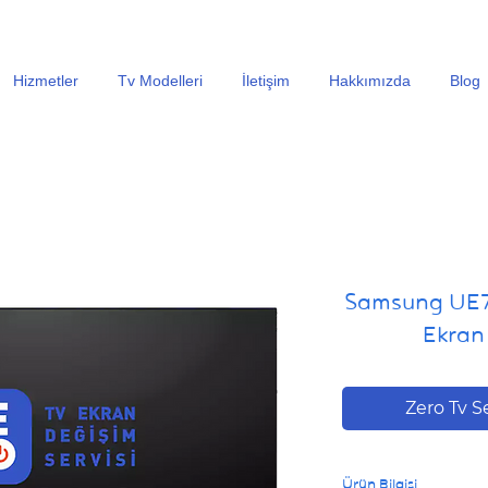
En Uygun Tv Ekran Değişimi Fiyatları İçin Hemen Ara
Hizmetler
Tv Modelleri
İletişim
Hakkımızda
Blog
Samsung UE
Ekran 
Zero Tv S
Ürün Bilgisi