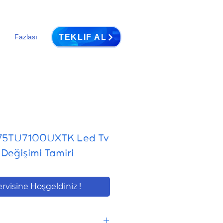
TEKLIF AL
Fazlası
75TU7100UXTK Led Tv
Değişimi Tamiri
ervisine Hoşgeldiniz !