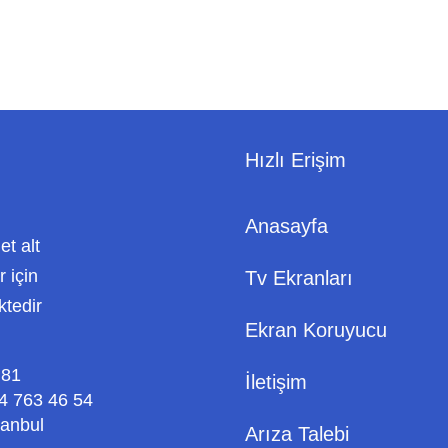
Hızlı Erişim
Anasayfa
met alt
 için
Tv Ekranları
ktedir
Ekran Koruyucu
 81
İletişim
4 763 46 54
tanbul
Arıza Talebi