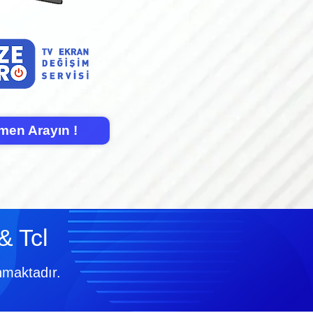
men Arayın !
& Tcl
nmaktadır.