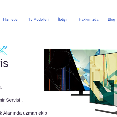
En Uygun Tv Ekran Değişimi Fiyatları İçin Hemen Ara
Hizmetler
Tv Modelleri
İletişim
Hakkımızda
Blog
is
a
ir Servisi .
 Alanında uzman ekip