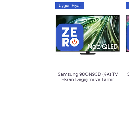
Uygun Fiyat
Samsung 98QN90D (4K) TV
Hızlı Bakış
Ekran Değişimi ve Tamir