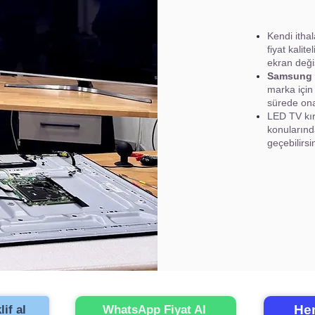
Kendi itha
fiyat kalite
ekran deği
Samsung
marka için
sürede ona
LED TV kır
konularında
geçebilirsin
Hem
if al
WhatsApp Fiyat Al