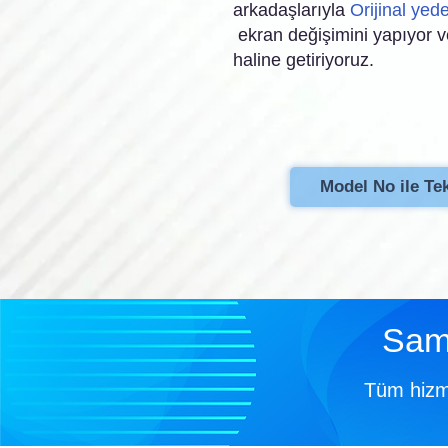
arkadaşlarıyla
Orijinal yed
ekran değişimini yapıyor ve
haline getiriyoruz.
Model No ile Tek
Sam
Tüm hizme