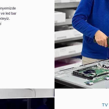
 bünyemizde
 ve led bar
kteyiz.
i
TV