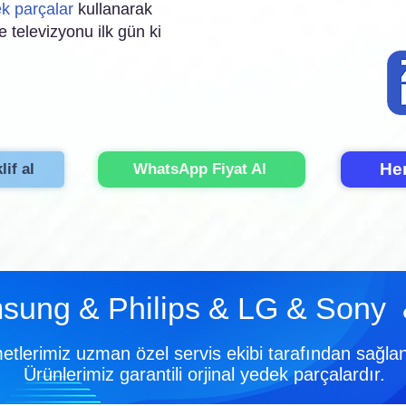
ek parçalar
kullanarak
 televizyonu ilk gün ki
He
lif al
WhatsApp Fiyat Al
sung & Philips & LG & Sony 
tlerimiz uzman özel servis ekibi tarafından sağla
Ürünlerimiz garantili orjinal yedek parçalardır.