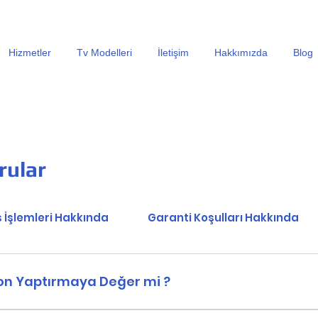
En Uygun Tv Ekran Değişimi Fiyatları İçin Hemen Ara
Hizmetler
Tv Modelleri
İletişim
Hakkımızda
Blog
rular
s İşlemleri Hakkında
Garanti Koşulları Hakkında
zyon Yaptırmaya Değer mi ?
 memnun musunuz bunu sorgulamalısınız. - Televizyonun sıfır fi