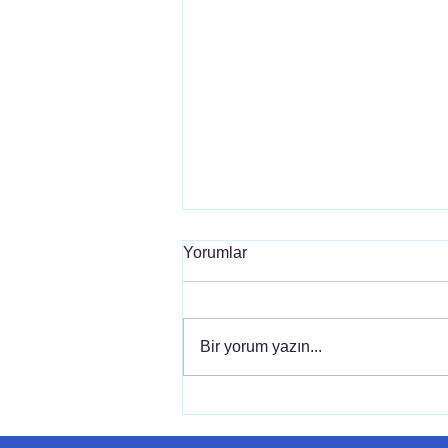
Yorumlar
Bir yorum yazın...
Samsung 58TU7000 Panel
Fiyatı ve Kronik Panel Arızası
Çözümü 2026