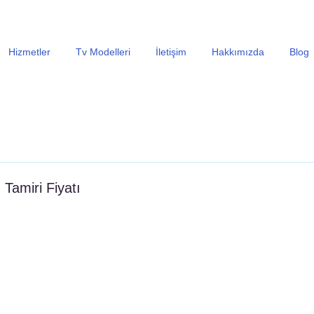
En Uygun Tv Ekran Değişimi Fiyatları İçin Hemen Ara
Hizmetler
Tv Modelleri
İletişim
Hakkımızda
Blog
 Tamiri Fiyatı