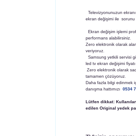
  Televizyonunuzun ekranı aldığı bir darbe sonucu yada taşınırken çatladıysa . Yeni bir televizyon almak yerine tv 
ekran değişimi ile  sorunu
  Ekran değişim işlemi profesyonel teknisyenler tarafından gerçekleştirildiğinde televizyonunuzdan eskisi gibi 
performans alabilirsiniz.
Zero elektronik olarak ala
veriyoruz. 
  Samsung yetkili servisi gibi servisler televizyonunuzun ekranı kırıldığında panelle birlikte ekran değişimi yaptığı için 
led tv ekran değişimi fiyatı
 Zero elektronik olarak sadece zarar gören parçayı yani ekranı değiştirerek biraz daha uygun fiyatlarla sorunu 
tamamen çözüyoruz. 
Daha fazla bilgi edinmek i
danışma hattımızı 
0
534 
Lütfen dikkat: Kullanıla
edilen Original yedek par