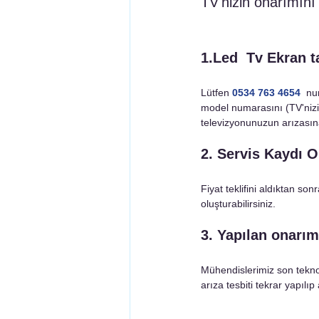
TV'nizin onarımını 
1.Led  Tv Ekran ta
Lütfen 
0
534 763 4654
 nu
model numarasını (TV'nizin 
televizyonunuzun arızasına g
2. Servis Kaydı O
Fiyat teklifini aldıktan so
oluşturabilirsiniz.
3. Yapılan onarım
Mühendislerimiz son tekno
arıza tesbiti tekrar yapılıp