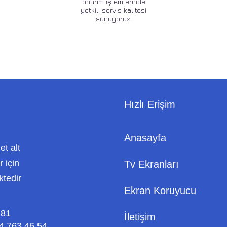
onarım işlemlerinde
yetkili servis kalitesi
sunuyoruz.
Hızlı Erişim
Anasayfa
met alt
 için
Tv Ekranları
ktedir
Ekran Koruyucu
 81
İletişim
4 763 46 54