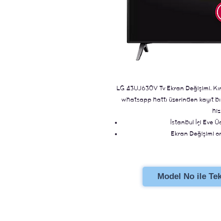
LG 43UJ630V Tv Ekran Değişimi. Kırık
whatsapp hattı üzerinden kayıt bıra
hiz
İstanbul İçi Eve Ü
Ekran Değişimi ori
Stoklu Ür
Model No ile Tekl