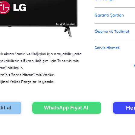
Onarım işlemi orginal 
Garanti Şartları
değiştirildiğin de tel
televizyon gibi olur. 
Değişen parçalar için 
Ödeme Ve Teslimat
için 3 iş günüdür.
Ay garanti verilir.
Ödeme televizyonunuz o
Servis Hizmeti
İl dışı gönderimler içi
 ekran tamiri ve değişimi için arayabilir yada
İstanbul içi eve servi
kabilirsiniz.Ekran değişimi için Tv servisimiz
için bizi aramanız yete
metinizdedir.
onarımını gerçekleştir
cretsiz Servis Hizmetimiz Vardır.
jinal Yedek Parçalar ile yapılır.
ünler ile Hızlı Çözümler.
Hem
if al
WhatsApp Fiyat Al