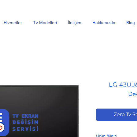
En Uygun Tv Ekran Değişimi Fiyatları İçin Hemen Ara
Hizmetler
Tv Modelleri
İletişim
Hakkımızda
Blog
LG 43UJ6
Değ
Zero Tv S
Ürün Bilgisi