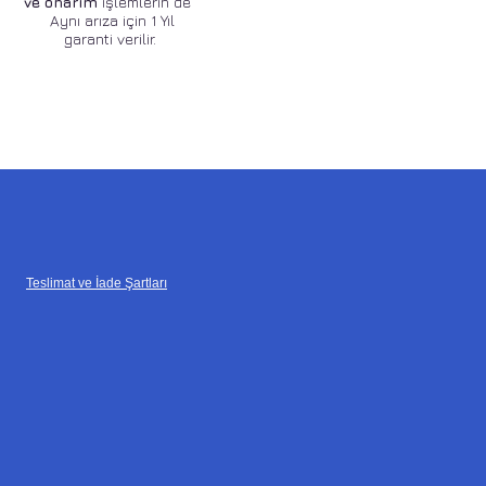
ve onarım
işlemlerin de
Aynı arıza için 1 Yıl
garanti verilir.
Teslimat ve İade Şartları