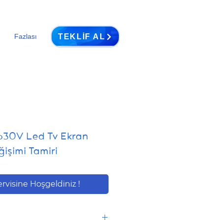
TEKLIF AL
Fazlası
30V Led Tv Ekran
işimi Tamiri
ervisine Hoşgeldiniz !