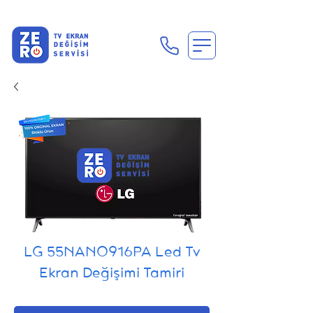
En Uygun Tv Ekran Değişimi Fiyatları İçin Hemen Ara
LG 55NANO916PA Led Tv
Ekran Değişimi Tamiri