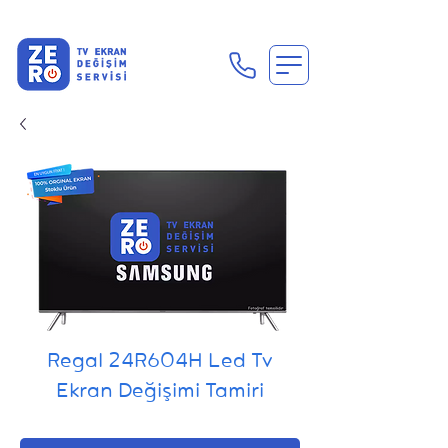
En Uygun Tv Ekran Değişimi Fiyatları İçin Hemen Ara
Regal 24R604H Led Tv
Ekran Değişimi Tamiri