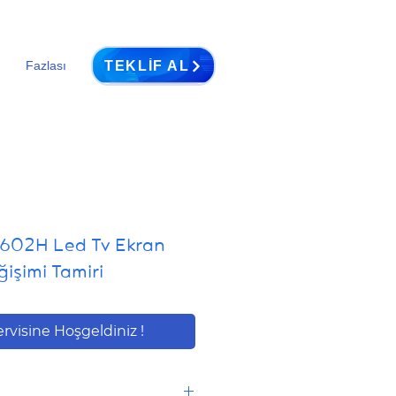
TEKLIF AL
Fazlası
602H Led Tv Ekran
işimi Tamiri
ervisine Hoşgeldiniz !