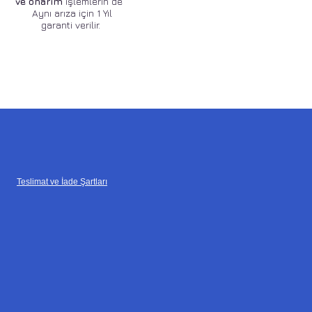
ve onarım
işlemlerin de
Aynı arıza için 1 Yıl
garanti verilir.
Teslimat ve İade Şartları