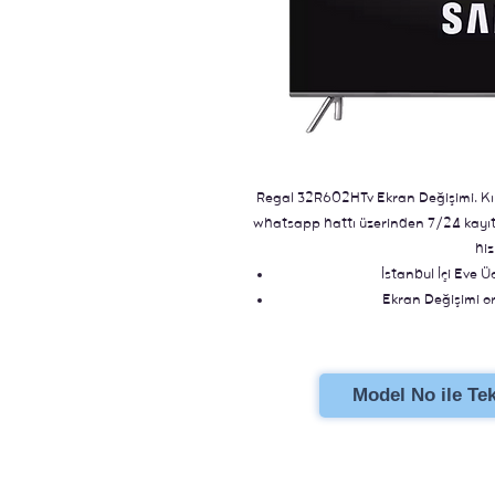
Regal 32R602HTv Ekran Değişimi. Kırı
whatsapp hattı üzerinden 7/24 kayıt b
hiz
İstanbul İçi Eve Ü
Ekran Değişimi ori
Stoklu Ür
Model No ile Tekl