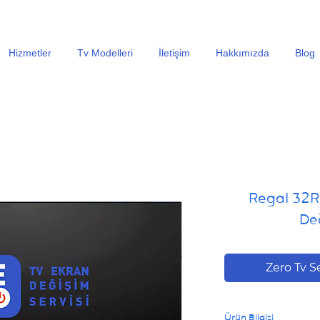
En Uygun Tv Ekran Değişimi Fiyatları İçin Hemen Ara
Hizmetler
Tv Modelleri
İletişim
Hakkımızda
Blog
Regal 32R
Değ
Zero Tv S
Ürün Bilgisi