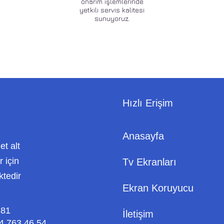
onarım işlemlerinde
yetkili servis kalitesi
sunuyoruz.
Hızlı Erişim
Anasayfa
met alt
 için
Tv Ekranları
ktedir
Ekran Koruyucu
 81
İletişim
4 763 46 54