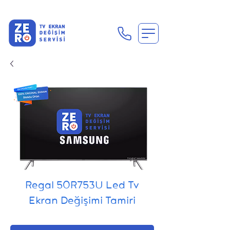
En Uygun Tv Ekran Değişimi Fiyatları İçin Hemen Ara
Regal 50R753U Led Tv
Ekran Değişimi Tamiri