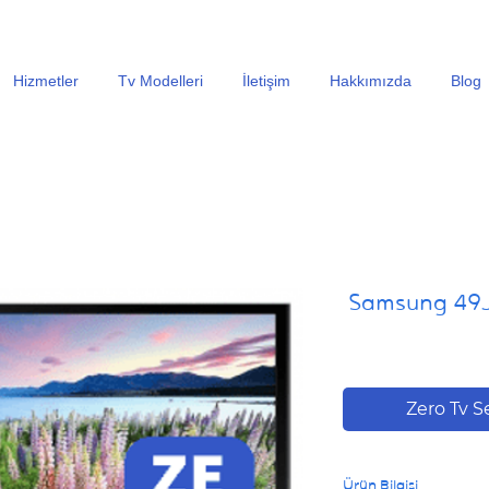
En Uygun Tv Ekran Değişimi Fiyatları İçin Hemen Ara
Hizmetler
Tv Modelleri
İletişim
Hakkımızda
Blog
Samsung 49J
Zero Tv S
Ürün Bilgisi