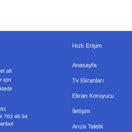
Hızlı Erişim
Anasayfa
met alt
 için
Tv Ekranları
ktedir
Ekran Koruyucu
 81
İletişim
4 763 46 54
tanbul
Arıza Talebi