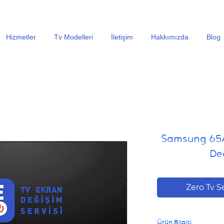
En Uygun Tv Ekran Değişimi Fiyatları İçin Hemen Ara
Hizmetler
Tv Modelleri
İletişim
Hakkımızda
Blog
Samsung 65
Değ
Zero Tv S
Ürün Bilgisi