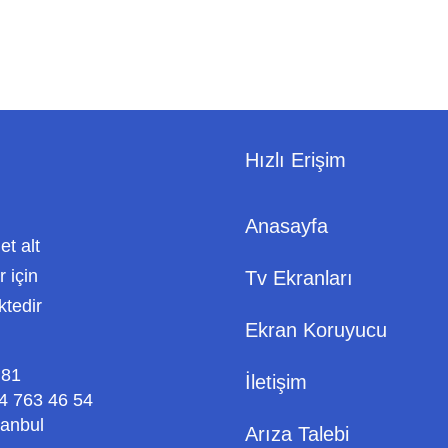
Hızlı Erişim
Anasayfa
met alt
 için
Tv Ekranları
ktedir
Ekran Koruyucu
 81
İletişim
4 763 46 54
tanbul
Arıza Talebi