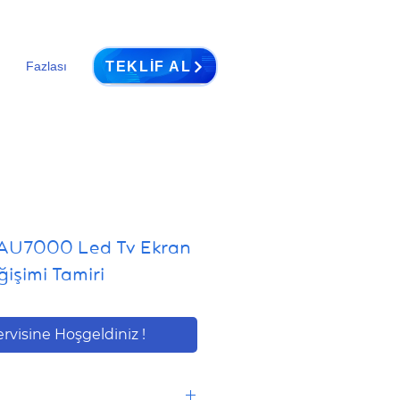
TEKLIF AL
Fazlası
AU7000 Led Tv Ekran
işimi Tamiri
ervisine Hoşgeldiniz !