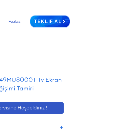
TEKLIF AL
Fazlası
49MU8000T Tv Ekran
işimi Tamiri
ervisine Hoşgeldiniz !