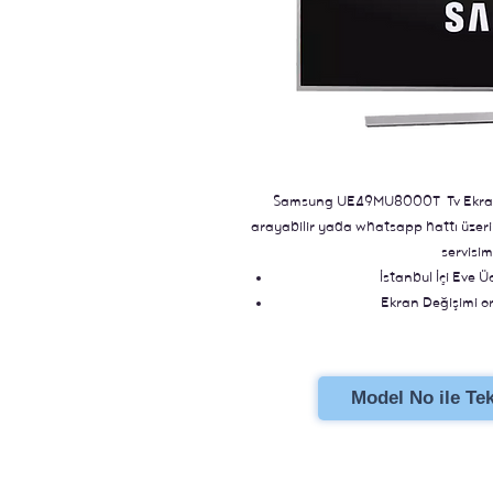
Samsung UE49MU8000T Tv Ekran Değ
arayabilir yada whatsapp hattı üzerind
servisim
İstanbul İçi Eve Ü
Ekran Değişimi ori
Stoklu Ür
Model No ile Tekl