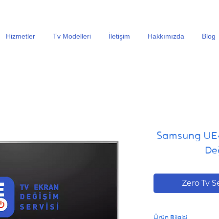
En Uygun Tv Ekran Değişimi Fiyatları İçin Hemen Ara
Hizmetler
Tv Modelleri
İletişim
Hakkımızda
Blog
Samsung UE
Değ
Zero Tv S
Ürün Bilgisi