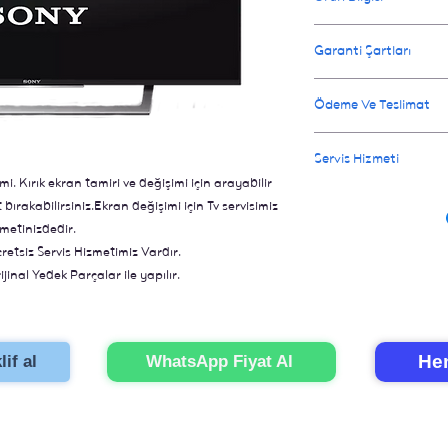
Onarım işlemi orginal 
Garanti Şartları
değiştirildiğin de tel
televizyon gibi olur. 
Değişen parçalar için 
Ödeme Ve Teslimat
için 3 iş günüdür.
Ay garanti verilir.
Ödeme televizyonunuz o
Servis Hizmeti
İl dışı gönderimler içi
Kırık ekran tamiri ve değişimi için arayabilir
İstanbul içi eve servi
ırakabilirsiniz.Ekran değişimi için Tv servisimiz
için bizi aramanız yete
metinizdedir.
onarımını gerçekleştir
cretsiz Servis Hizmetimiz Vardır.
jinal Yedek Parçalar ile yapılır.
ünler ile Hızlı Çözümler.
Hem
if al
WhatsApp Fiyat Al