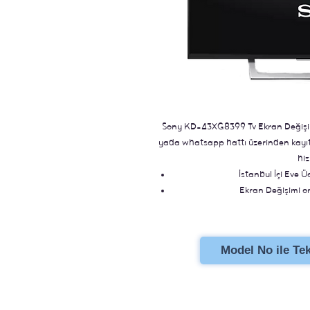
Sony KD-43XG8399 Tv Ekran Değişimi. 
yada whatsapp hattı üzerinden kayıt b
hiz
İstanbul İçi Eve Ü
Ekran Değişimi ori
Stoklu Ür
Model No ile Tekl