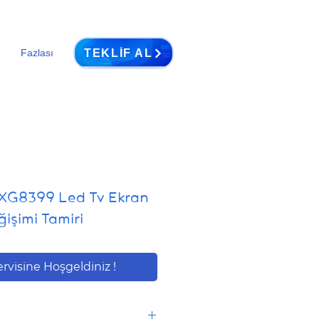
TEKLIF AL
Fazlası
XG8399 Led Tv Ekran
işimi Tamiri
ervisine Hoşgeldiniz !