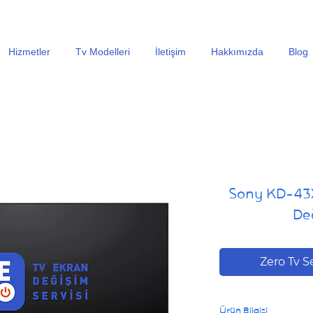
En Uygun Tv Ekran Değişimi Fiyatları İçin Hemen Ara
Hizmetler
Tv Modelleri
İletişim
Hakkımızda
Blog
Sony KD-43
Değ
Zero Tv S
Ürün Bilgisi