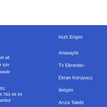
Hızlı Erişim
Anasayfa
met alt
 için
Tv Ekranları
ktedir
Ekran Koruyucu
 81
İletişim
4 763 46 54
tanbul
Arıza Talebi