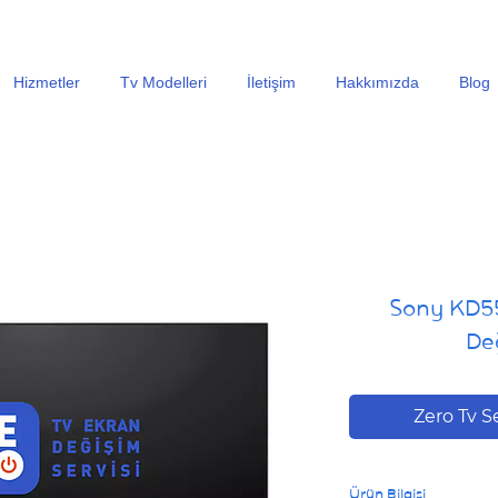
En Uygun Tv Ekran Değişimi Fiyatları İçin Hemen Ara
Hizmetler
Tv Modelleri
İletişim
Hakkımızda
Blog
Sony KD55
Değ
Zero Tv S
Ürün Bilgisi