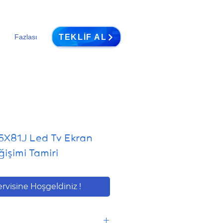
TEKLIF AL
Fazlası
X81J Led Tv Ekran
işimi Tamiri
ervisine Hoşgeldiniz !