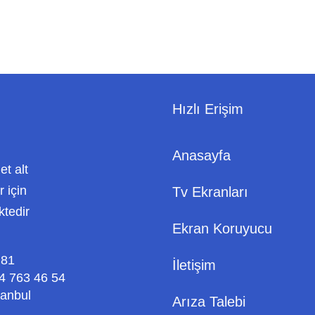
Hızlı Erişim
Anasayfa
met alt
 için
Tv Ekranları
ktedir
Ekran Koruyucu
 81
İletişim
4 763 46 54
tanbul
Arıza Talebi