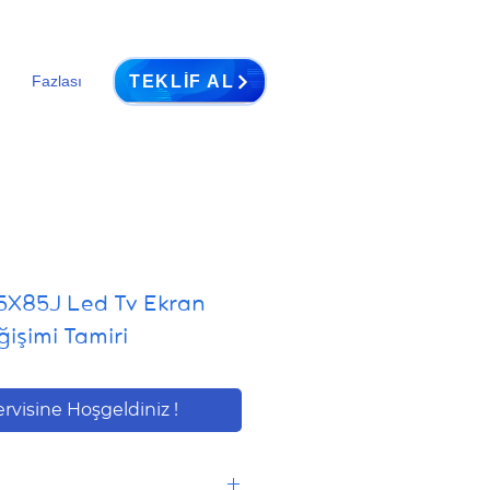
TEKLIF AL
Fazlası
X85J Led Tv Ekran
işimi Tamiri
ervisine Hoşgeldiniz !