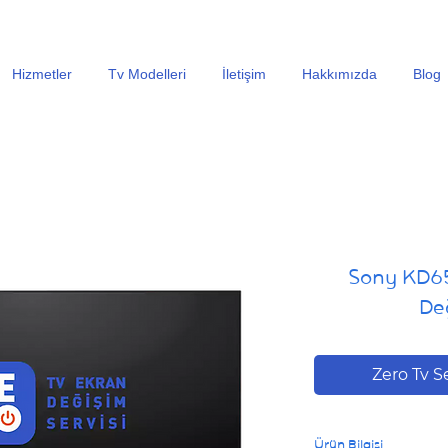
En Uygun Tv Ekran Değişimi Fiyatları İçin Hemen Ara
Hizmetler
Tv Modelleri
İletişim
Hakkımızda
Blog
Sony KD65
Değ
Zero Tv S
Ürün Bilgisi