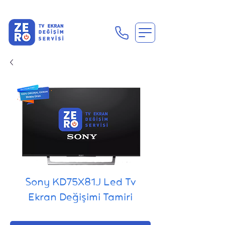
En Uygun Tv Ekran Değişimi Fiyatları İçin Hemen Ara
Sony KD75X81J Led Tv
Ekran Değişimi Tamiri