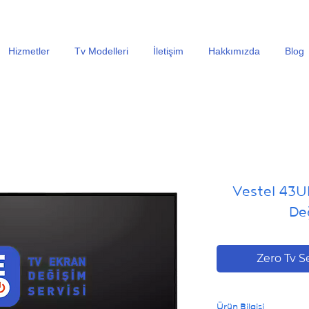
En Uygun Tv Ekran Değişimi Fiyatları İçin Hemen Ara
Hizmetler
Tv Modelleri
İletişim
Hakkımızda
Blog
Vestel 43U
Değ
Zero Tv S
Ürün Bilgisi