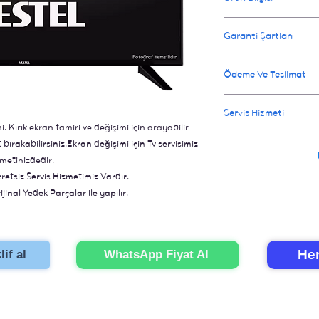
Onarım işlemi orginal 
Garanti Şartları
değiştirildiğin de tel
televizyon gibi olur. 
Değişen parçalar için 
Ödeme Ve Teslimat
için 3 iş günüdür.
Ay garanti verilir.
Ödeme televizyonunuz o
Servis Hizmeti
İl dışı gönderimler içi
Kırık ekran tamiri ve değişimi için arayabilir
İstanbul içi eve servi
ırakabilirsiniz.Ekran değişimi için Tv servisimiz
için bizi aramanız yete
metinizdedir.
onarımını gerçekleştir
cretsiz Servis Hizmetimiz Vardır.
jinal Yedek Parçalar ile yapılır.
ünler ile Hızlı Çözümler.
Hem
if al
WhatsApp Fiyat Al