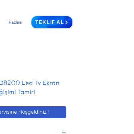
TEKLIF AL
Fazlası
D8200 Led Tv Ekran
işimi Tamiri
ervisine Hoşgeldiniz !