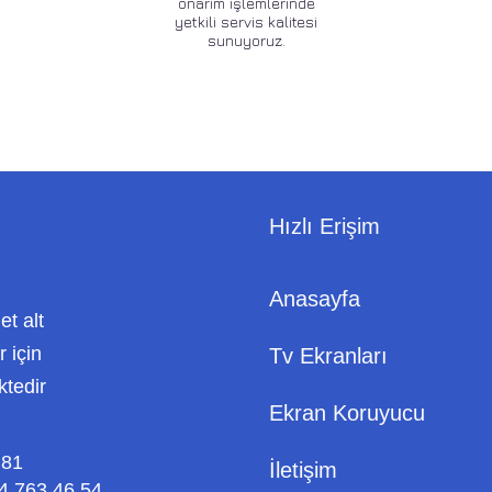
onarım işlemlerinde
yetkili servis kalitesi
sunuyoruz.
Hızlı Erişim
Anasayfa
met alt
 için
Tv Ekranları
ktedir
Ekran Koruyucu
 81
İletişim
4 763 46 54