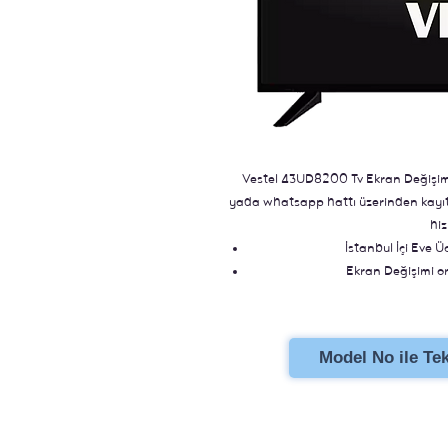
Vestel 43UD8200 Tv Ekran Değişimi. 
yada whatsapp hattı üzerinden kayıt b
hiz
İstanbul İçi Eve Ü
Ekran Değişimi ori
Stoklu Ür
Model No ile Tekl