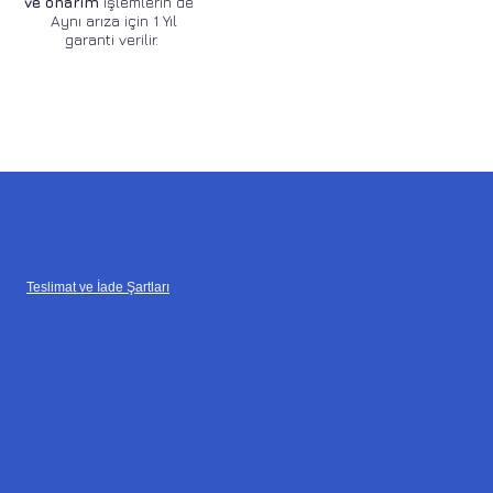
ve onarım
işlemlerin de
Aynı arıza için 1 Yıl
garanti verilir.
Teslimat ve İade Şartları