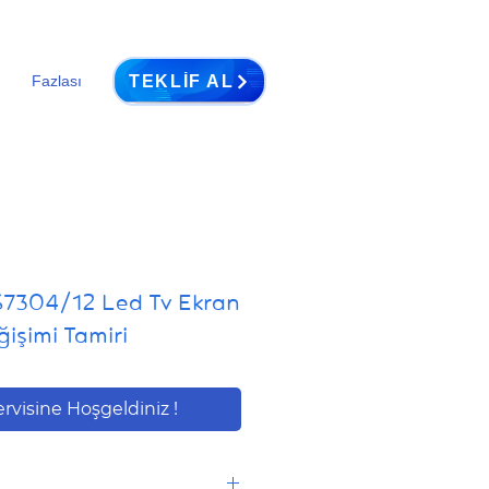
TEKLIF AL
Fazlası
S7304/12 Led Tv Ekran
işimi Tamiri
ervisine Hoşgeldiniz !