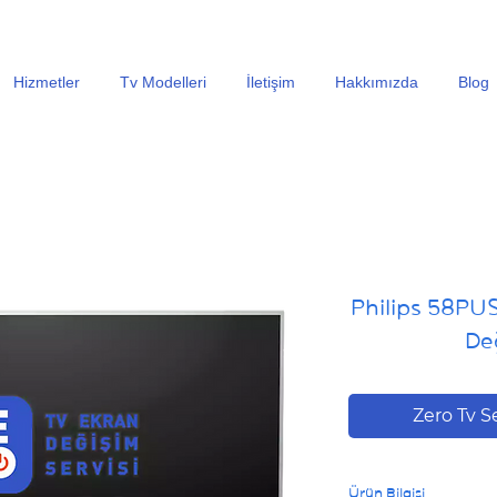
En Uygun Tv Ekran Değişimi Fiyatları İçin Hemen Ara
Hizmetler
Tv Modelleri
İletişim
Hakkımızda
Blog
Philips 58PU
Değ
Zero Tv S
Ürün Bilgisi