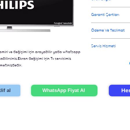
Onarım işlemi orginal 
Garanti Şartları
değiştirildiğin de tel
televizyon gibi olur. 
Değişen parçalar için 
Ödeme Ve Teslimat
için 3 iş günüdür.
Ay garanti verilir.
Ödeme televizyonunuz o
Servis Hizmeti
İl dışı gönderimler içi
miri ve değişimi için arayabilir yada whatsapp
İstanbul içi eve servi
bilirsiniz.Ekran değişimi için Tv servisimiz
için bizi aramanız yete
metinizdedir.
onarımını gerçekleştir
Hem
if al
WhatsApp Fiyat Al