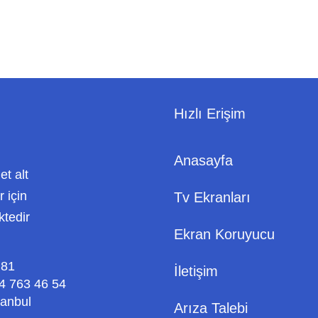
Hızlı Erişim
Anasayfa
met alt
 için
Tv Ekranları
ktedir
Ekran Koruyucu
 81
İletişim
4 763 46 54
tanbul
Arıza Talebi