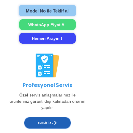
onarımını gerçekleştirip evinize teslim
ediyoruz. (Büyükçekmece, Beylikdüzü,
Model No ile Teklif al
Esenyurt ve Arnavutköy bölgeleri için ayrıca
150 TL alınır. )
WhatsApp Fiyat Al
Hemen Arayın !
Profesyonel Servis
Özel
servis anlaşmalarımız ile
ürünleriniz garanti dışı kalmadan onarım
yapılır.
TEKLIFI AL