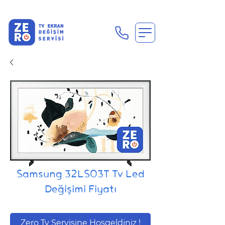
En Uygun Tv Ekran Değişimi Fiyatları İçin Hemen Ara
Samsung 32LS03T Tv Led
Değişimi Fiyatı
Zero Tv Servisine Hoşgeldiniz !