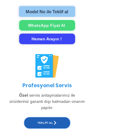
onarımını gerçekleştirip evinize teslim
ediyoruz. (Büyükçekmece, Beylikdüzü,
Model No ile Teklif al
Esenyurt ve Arnavutköy bölgeleri için ayrıca
150 TL alınır. )
WhatsApp Fiyat Al
Hemen Arayın !
Profesyonel Servis
Özel
servis anlaşmalarımız ile
ürünleriniz garanti dışı kalmadan onarım
yapılır.
TEKLIFI AL