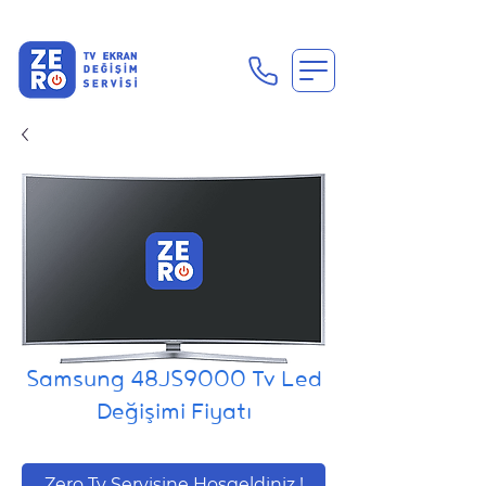
En Uygun Tv Ekran Değişimi Fiyatları İçin Hemen Ara
Samsung 48JS9000 Tv Led
Değişimi Fiyatı
Zero Tv Servisine Hoşgeldiniz !