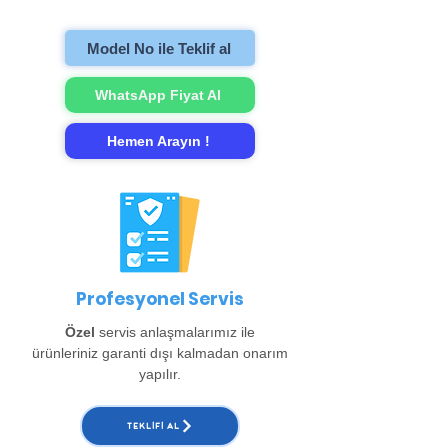
onarımını gerçekleştirip evinize teslim
ediyoruz. (Büyükçekmece, Beylikdüzü,
Model No ile Teklif al
Esenyurt ve Arnavutköy bölgeleri için ayrıca
150 TL alınır. )
WhatsApp Fiyat Al
Hemen Arayın !
Profesyonel Servis
Özel
servis anlaşmalarımız ile
ürünleriniz garanti dışı kalmadan onarım
yapılır.
TEKLIFI AL